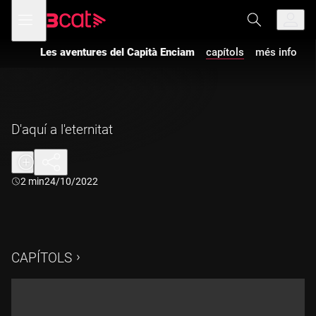
Anar
Anar
Obre
menú
a
al
de
la
contingut
navegació
navegació
Les aventures del Capità Enciam
capítols
més info
principal
D'aquí a l'eternitat
Durada:
2 min
24/10/2022
CAPÍTOLS