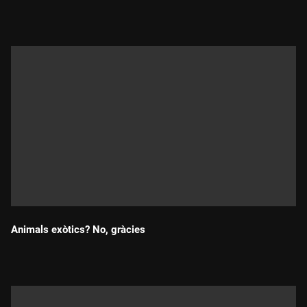
Durada:
Animals exòtics? No, gràcies
Durada: