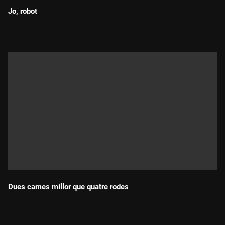
Jo, robot
Durada:
Dues cames millor que quatre rodes
Durada: