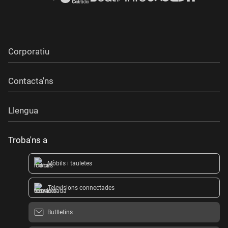
Corporatiu
Contacta'ns
Llengua
Troba'ns a
Mòbils i tauletes
Televisions connectades
Butlletins