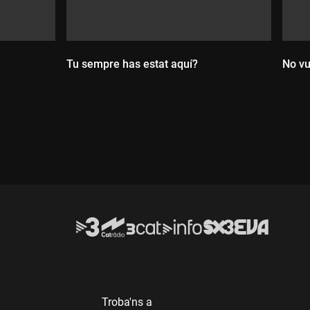
Tu sempre has estat aquí?
No vu
Durada:
D
Troba'ns a