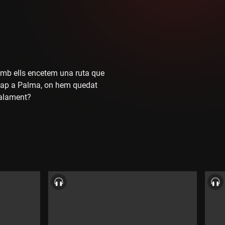
 Amb ells encetem una ruta que
é cap a Palma, on hem quedat
malament?