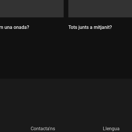
om una onada?
Tots junts a mitjanit?
:
Durada:
Contacta'ns
Llengua