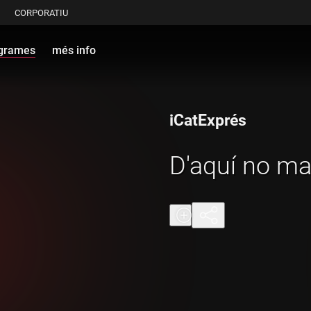
CORPORATIU
grames
més info
iCatExprés
D'aquí no m