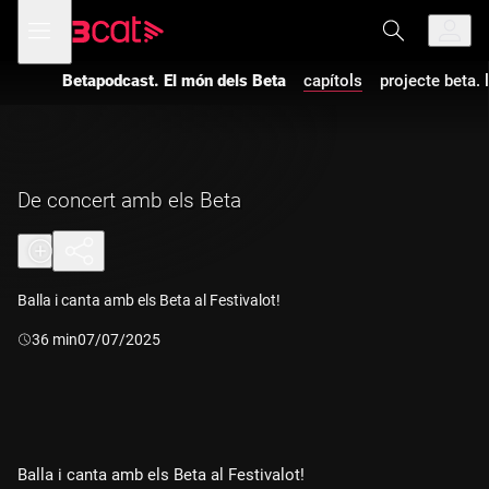
Anar
Anar
Obre
menú
a
al
de
la
contingut
navegació
navegació
Betapodcast. El món dels Beta
capítols
projecte beta. 
principal
De concert amb els Beta
Balla i canta amb els Beta al Festivalot!
Durada:
36 min
07/07/2025
Balla i canta amb els Beta al Festivalot!