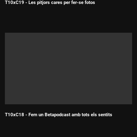
T10xC19 - Les pitjors cares per fer-se fotos
Durada:
T10xC18 - Fem un Betapodcast amb tots els sentits
Durada: