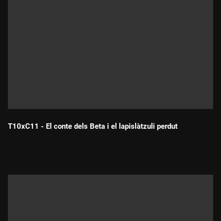
T10xC11 - El conte dels Beta i el lapislàtzuli perdut
Durada: