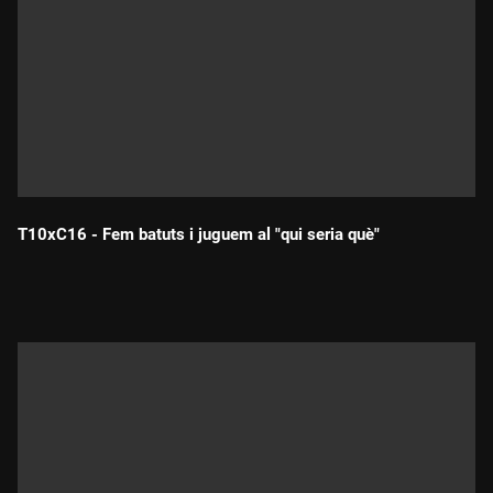
T10xC16 - Fem batuts i juguem al "qui seria què"
Durada: