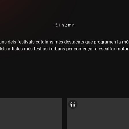
Durada:
1 h 2 min
ns dels festivals catalans més destacats que programen la mú
els artistes més festius i urbans per començar a escalfar motor
 "100 amapolas"
rigo Cuevas"
. Figa Flawas"
esos"
 Tribade"
ciety"
 mambo"
"