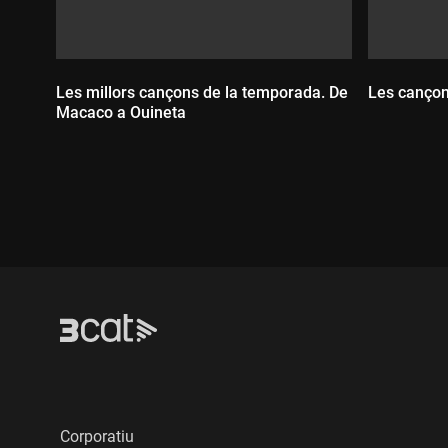
11 Tacho - "A Miami feat. Ladi
12 Els Catarres - "La fortuna"
13 Ouineta - "DMs"
14 Llum - "Liquid làtex"
Les millors cançons de la temporada. De
Les cançons
15 Okdw - "Gatzara feat. Cooka
Macaco a Ouineta
16 Fermin Muguruza - "Yalah, 
17 Auxili - "No cou no pica fea
18 Nathy Peluso - "Erotika"
19 Bad Gyal - "Angelito feat. T
Durada
20 Residente - "This is not Ame
Durada:
Corporatiu