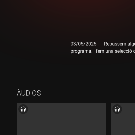
03/05/2025
Repassem algu
programa, i fem una selecció d
01 Sanguijuelas del Guadiana 
02 El Nido  "Tucucu feat. Rod
03 Oques Grasses - "Toca feat
04 La Raíz - "Entre poetas y pr
ÀUDIOS
05 Adala - "Amor al barri feat.
06 Mama Dousha - "Catalan so
07 Mushka - "Mamipuladora"
08 Villano Antillano - "XXL"
09 La Sra. Tomasa - "King of
10 Miki Núñez - "Tiraria enrere