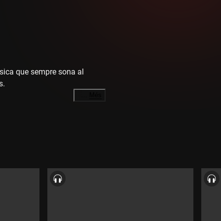
sica que sempre sona al
s.
…
Més