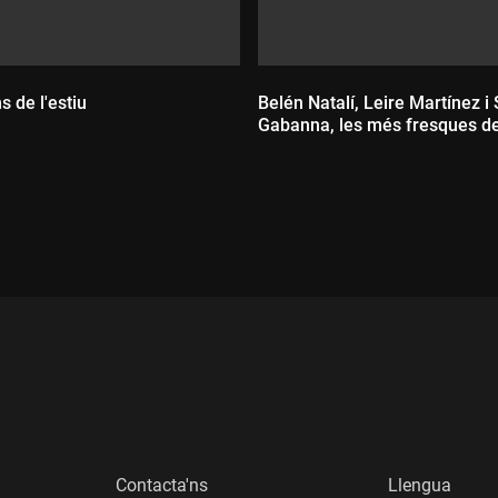
lla Rusa"
 de l'estiu
Belén Natalí, Leire Martínez i 
h P i Sr. Wilson"
Gabanna, les més fresques de 
Yalah, Ramallah!"
t. Adala"
rueno"
:
rica feat. Ibeyi"
Durada:
Contacta'ns
Llengua