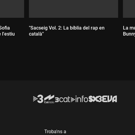
Sofia
"Sacseig Vol. 2: La bíblia del rap en
La mú
l'estiu
català"
Bunn
Durada:
D
Troba'ns a