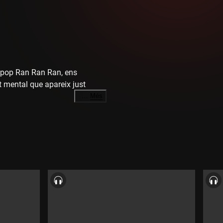
lk pop Ran Ran Ran, ens
t mental que apareix just
…
Més