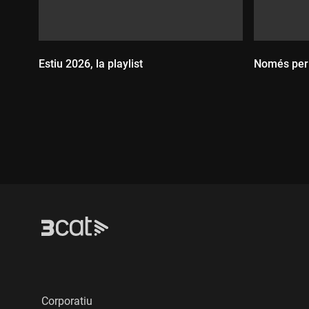
10 Asher White - "Night faces"
11 Nansy - "Matters of the hea
12 Renaldo & Clara - "Quines 
13 Juana Everett - "Night shift
Estiu 2026, la playlist
Només per
14 Marta Pérez - "What did we
15 Davy Lyons - "Headlights"
16 .bd. - "Hemos roto los espe
Durada:
Durada
Corporatiu