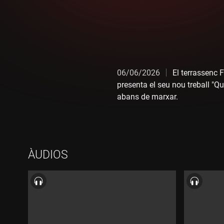
06/06/2026
El terrassenc 
presenta el seu nou treball "Q
abans de marxar.
01 Ran Ran Ran - "Migjorn"
02 Ran Ran Ran - "Far"
03 Ran Ran Ran - "Place des 
ÀUDIOS
04 Tired Hippo - "Nice people"
05 Gúdar - "Nice people (La g
06 The Concrete Boys - "Boing
07 Touch Girl Apple Blossom - 
08 Slippers - "Wasted tonight"
09 The New Eves - "Highway 