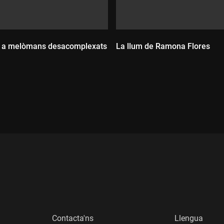
rt"
coses de mi"
"
 a melòmans desacomplexats
La llum de Ramona Flores
 know"
jos"
:
Durada:
Contacta'ns
Llengua