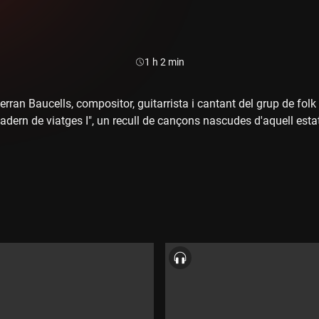
Durada:
1 h 2 min
Ferran Baucells, compositor, guitarrista i cantant del grup de fo
uadern de viatges I", un recull de cançons nascudes d'aquell esta
Vosges"
ente buena)"
"
"Heart-go"
man"