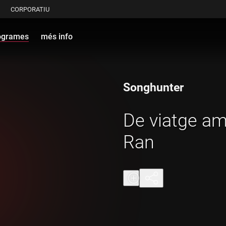
CORPORATIU
ogrames
més info
Songhunter
De viatge a
Ran