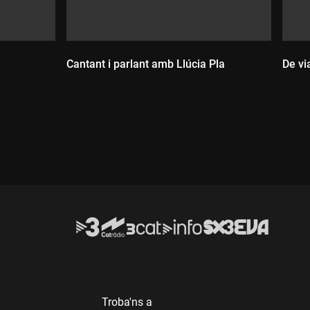
Cantant i parlant amb Llúcia Pla
De vi
Durada:
D
Troba'ns a