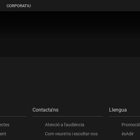
CORPORATIU
Contacta'ns
Llengua
ectes
Atenció a l'audiència
Promoció 
ient
Com veure'ns i escoltar-nos
ésAdir