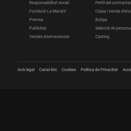
Responsabilitat social
Perfil del contracta
Fundació La Marató
Còpia i Venda d'im
Premsa
Botiga
Publicitat
Selecció de persona
Vendes internacionals
Càsting
Avís legal
Canal ètic
Cookies
Política de Privacitat
Acce