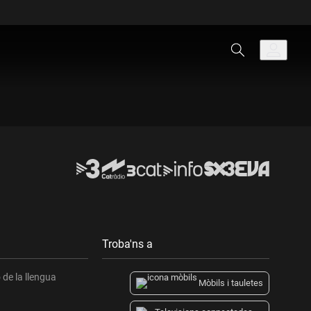
Troba'ns a
de la llengua
Mòbils i tauletes