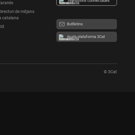
Televisions connectades
l'aranès
Directori de mitjans
a catalana
Butlletins
til
Ajuda plataforma 3Cat
© 3Cat