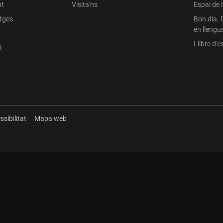
nt
Visita'ns
Espai de 
atges
Bon dia. 
en llengu
Llibre d'es
l
ssibilitat
Mapa web