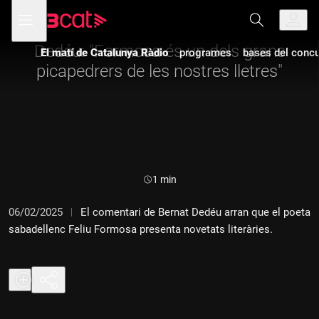
Anar
Anar
Obre
menú
a
al
de
la
contingut
navegació
navegació
Dedéu: "Formosa és un dels grans
El matí de Catalunya Ràdio
programes
bases del concur
principal
picapedrers de les nostres lletres"
Durada:
1 min
06/02/2025
El comentari de Bernat Dedéu arran que el poeta
sabadellenc Feliu Formosa presenta novetats literàries.