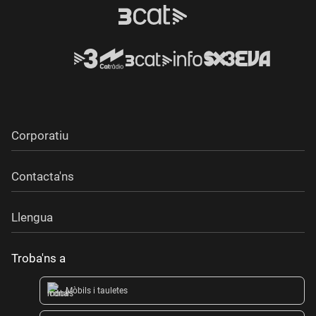
Corporatiu
Contacta'ns
Llengua
Troba'ns a
Mòbils i tauletes