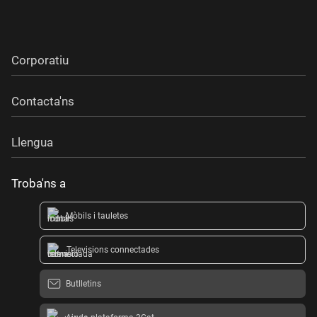
Corporatiu
Contacta'ns
Llengua
Troba'ns a
Mòbils i tauletes
Televisions connectades
Butlletins