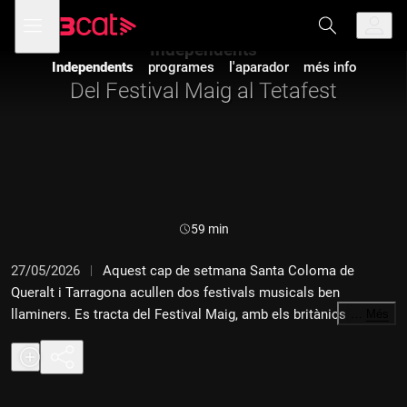
Anar
Anar
Obre
menú
a
al
de
la
contingut
Independents
navegació
navegació
Independents
programes
l'aparador
més info
principal
Del Festival Maig al Tetafest
Durada:
59 min
27/05/2026
Aquest cap de setmana Santa Coloma de
Queralt i Tarragona acullen dos festivals musicals ben
llaminers. Es tracta del Festival Maig, amb els britànics
…
Més
Temples de caps de cartell, i el Tetafest, el Festival de Música
Feminista, amb Lia Kali i Queralt Lahoz. En parlem amb els
seus responsables.