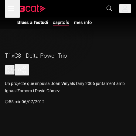
Anar
Anar
Obre
menú
a
al
de
la
contingut
navegació
navegació
Blues a l'estudi
capítols
més info
principal
T1xC8 - Delta Power Trio
Un projecte que impulsa Joan Vinyals l'any 2006 juntament amb
Ignasi Zamora i David Gómez.
Durada:
55 min
06/07/2012