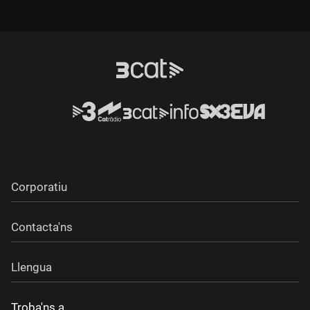
Corporatiu
Contacta'ns
Llengua
Troba'ns a