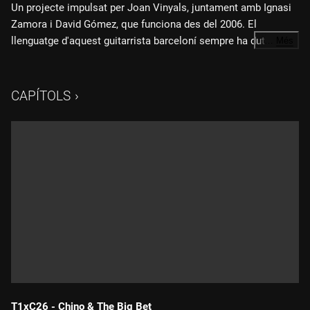
Un projecte impulsat per Joan Vinyals, juntament amb Ignasi
Zamora i David Gómez, que funciona des del 2006. El
llenguatge d'aquest guitarrista barceloní sempre ha dut el
…
Més
blues implícit i així ho ha demostrat en diferents formacions
com Fuego o Open Arms. Joan Vinyals, a la guitarra, Ignasi
Zamora, al baix, Jean Paul Dupeyron a la guitarra i David
CAPÍTOLS
Gómez a la bateria són Delta Power Trio.
T1xC26 - Chino & The Big Bet