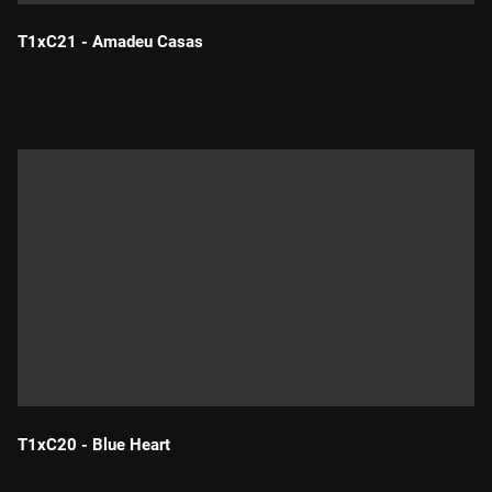
T1xC21 - Amadeu Casas
Durada:
T1xC20 - Blue Heart
Durada: