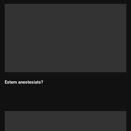
Estem anestesiats?
Durada: