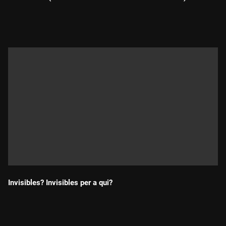
Durada:
Invisibles? Invisibles per a qui?
Durada: