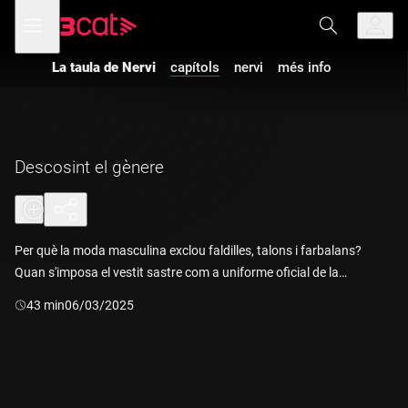
Anar
Anar
Obre
menú
a
al
de
la
contingut
navegació
navegació
La taula de Nervi
capítols
nervi
més info
principal
Descosint el gènere
Per què la moda masculina exclou faldilles, talons i farbalans?
Quan s'imposa el vestit sastre com a uniforme oficial de la
masculinitat? Què és la sastreria queer?
Durada:
43 min
06/03/2025