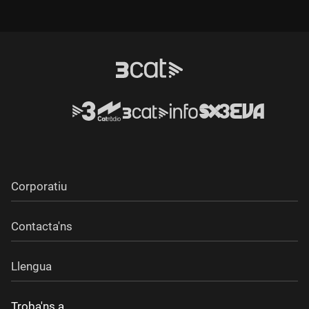
Corporatiu
Contacta'ns
Llengua
Troba'ns a