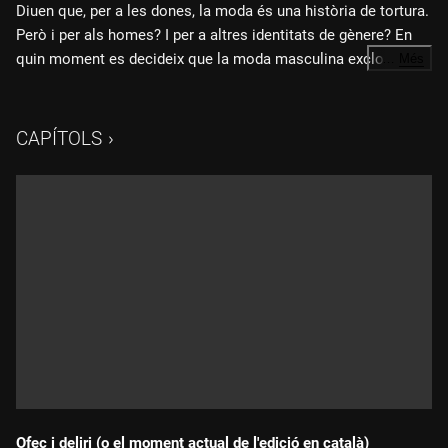
Diuen que, per a les dones, la moda és una història de tortura.
Però i per als homes? I per a altres identitats de gènere? En
quin moment es decideix que la moda masculina exclou
…
Més
faldilles, talons i farbalans? Quan s'imposa el vestit sastre
com a uniforme oficial de la masculinitat? Què és la sastreria
queer? I com es dissenya i confecciona roba sense càrrega
CAPÍTOLS
de gènere? Les conquestes estètiques són importants en la
lluita pels drets socials i la igualtat? En parlem amb l'experta
en moda Sílvia Roses, amb l'artista i investigadora Rubén
Antón i amb Ari Rovira, sastre de Lancaster Studio, en una
taula conduïda per Júlia Bertran.
Ofec i deliri (o el moment actual de l'edició en català)