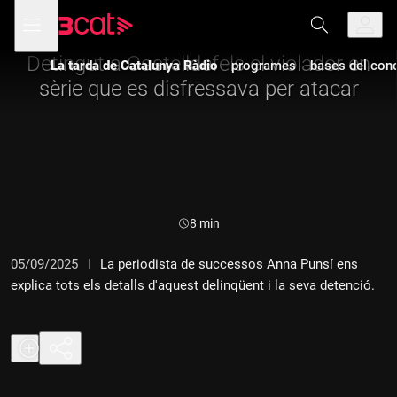
Anar
Anar
Obre
menú
a
al
de
la
contingut
navegació
navegació
Detingut a Castelldefels el violador en
La tarda de Catalunya Ràdio
programes
bases del con
principal
sèrie que es disfressava per atacar
Durada:
8 min
05/09/2025
La periodista de successos Anna Punsí ens
explica tots els detalls d'aquest delinqüent i la seva detenció.