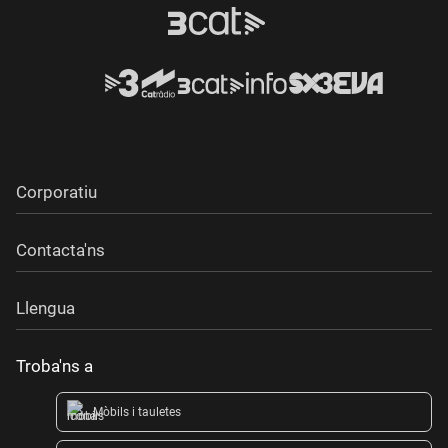
Corporatiu
Contacta'ns
Llengua
Troba'ns a
Mòbils i tauletes