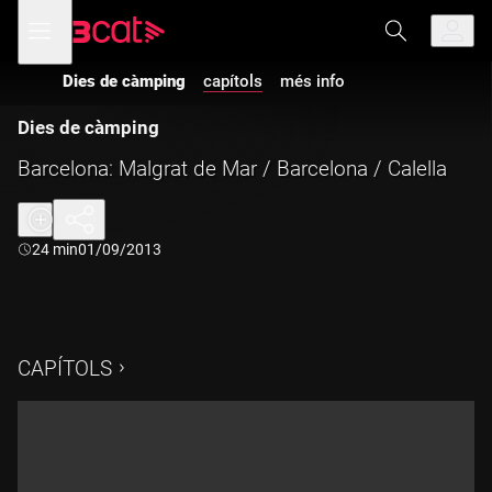
Anar
Anar
Obre
menú
a
al
de
la
contingut
navegació
navegació
Dies de càmping
capítols
més info
principal
Dies de càmping
Barcelona: Malgrat de Mar / Barcelona / Calella
Durada:
24 min
01/09/2013
CAPÍTOLS