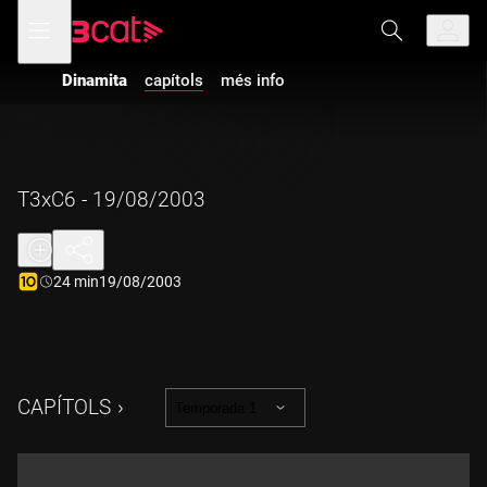
Anar
Anar
Obre
menú
a
al
de
la
contingut
navegació
navegació
Dinamita
capítols
més info
principal
T3xC6 - 19/08/2003
Durada:
24 min
19/08/2003
CAPÍTOLS
Temporada 1