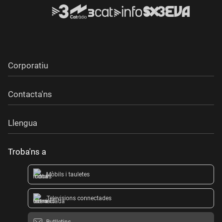
Corporatiu
Contacta'ns
Llengua
Troba'ns a
Mòbils i tauletes
Televisions connectades