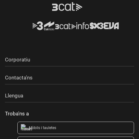
Corporatiu
Contacta'ns
Llengua
Troba'ns a
Mòbils i tauletes