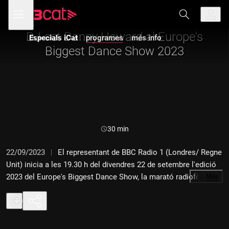
Anar
Anar
Obre
menú
Especials iCat
a
al
de
la
contingut
navegació
navegació
DJ-set Danny Howard al Europe's
Especials iCat
programes
més info
principal
Biggest Dance Show 2023
Durada:
30 min
22/09/2023
El representant de BBC Radio 1 (Londres/ Regne
Unit) inicia a les 19.30 h del divendres 22 de setembre l'edició
2023 del Europe's Biggest Dance Show, la marató radiofònica
…
Més
de la millor música de ball. Organitzada per l'EBU (European
Broadcasting Union) i coordinada per la BBC, hi contribueixen
onze ràdios públiques associades de l'àmbit europeu, amb la
participació d'iCat/Catalunya Ràdio en representació de la