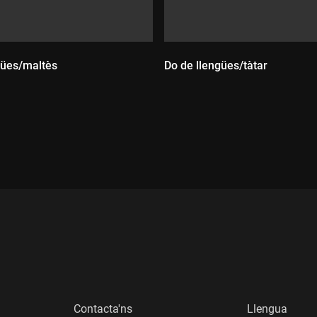
gües/maltès
Do de llengües/tàtar
:
Durada:
Contacta'ns
Llengua