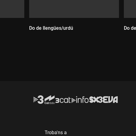
Do de llengües/urdú
Do de
Durada:
D
Troba'ns a