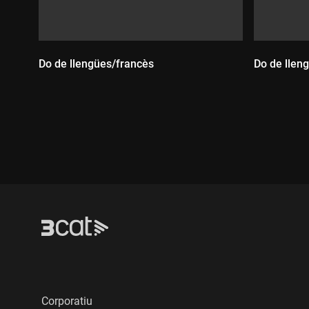
Do de llengües/francès
Do de llen
Durada:
Durada
Corporatiu