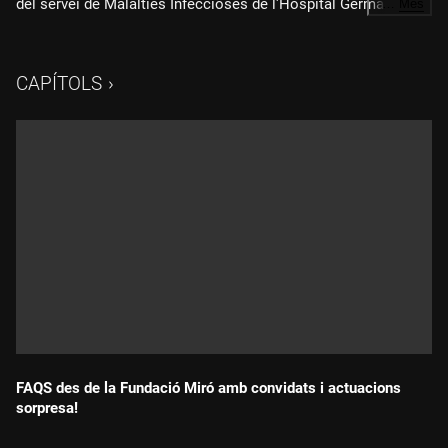
del servei de Malalties Infeccioses de l'Hospital Germans
…
Més
Trias, per analitzar la lluita contra la pandèmia. A més,
conversem amb la psicòloga Eva Aguilar per saber què és el
pànic a treure's la mascareta o la síndrome de la cara buida.
CAPÍTOLS
FAQS des de la Fundació Miró amb convidats i actuacions
sorpresa!
Durada: