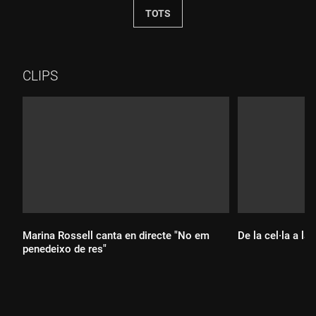
TOTS
CLIPS
Marina Rossell canta en directe "No em
De la cel·la a la l
penedeixo de res"