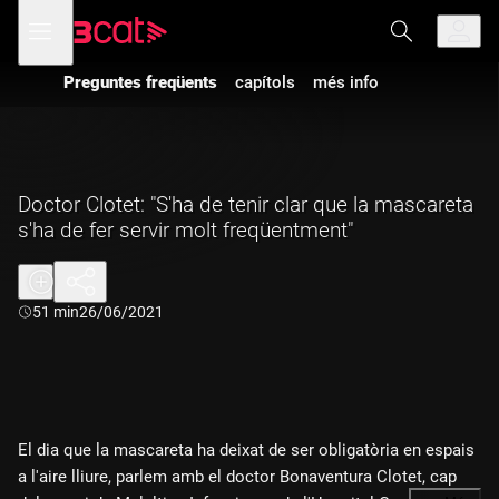
Anar
Anar
Obre
menú
a
al
de
la
contingut
navegació
navegació
Preguntes freqüents
capítols
més info
principal
Doctor Clotet: "S'ha de tenir clar que la mascareta
s'ha de fer servir molt freqüentment"
Durada:
51 min
26/06/2021
El dia que la mascareta ha deixat de ser obligatòria en espais
a l'aire lliure, parlem amb el doctor Bonaventura Clotet, cap