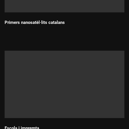
Primers nanosatèl·lits catalans
Durada:
Escola i impremta