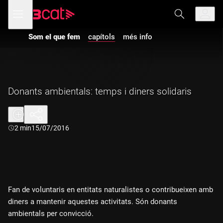
Anar
Anar
Obre
menú
a
al
de
la
contingut
navegació
navegació
Som el que fem
capítols
més info
principal
Donants ambientals: temps i diners solidaris
Durada:
2 min
15/07/2016
Fan de voluntaris en entitats naturalistes o contribueixen amb
diners a mantenir aquestes activitats. Són donants
ambientals per convicció.