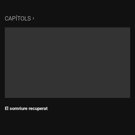
CAPÍTOLS
El somriure recuperat
Durada: