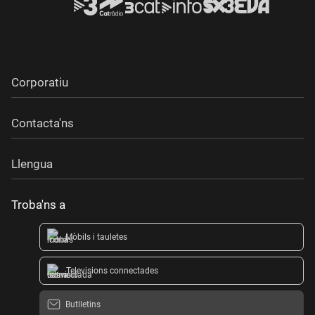
Corporatiu
Contacta'ns
Llengua
Troba'ns a
Mòbils i tauletes
Televisions connectades
Butlletins