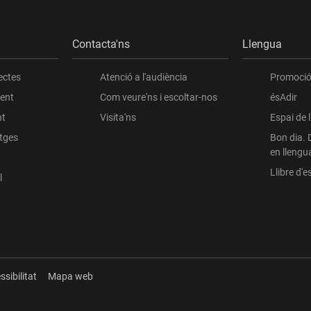
Contacta'ns
Llengua
ectes
Atenció a l'audiència
Promoció 
ient
Com veure'ns i escoltar-nos
ésAdir
nt
Visita'ns
Espai de 
atges
Bon dia. 
en llengu
Llibre d'es
l
ssibilitat
Mapa web