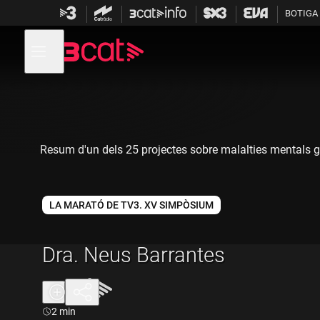
Anar
Anar
BOTIGA
a
al
la
contingut
Obre
navegació
menú
de
principal
navegació
Resum d'un dels 25 projectes sobre malalties mentals g
LA MARATÓ DE TV3. XV SIMPÒSIUM
Dra. Neus Barrantes
Durada:
2 min