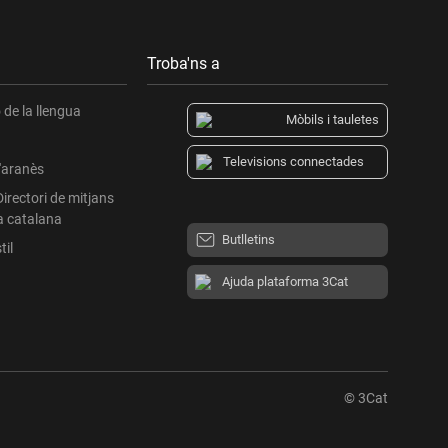
Troba'ns a
de la llengua
Mòbils i tauletes
Televisions connectades
l'aranès
Directori de mitjans
a catalana
Butlletins
til
Ajuda plataforma 3Cat
© 3Cat