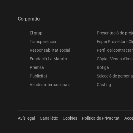
Corporatiu
El grup
Presentació de proj
Transparència
Espai Proveïdor - Cl
Responsabilitat social
Perfil del contracta
Fundació La Marató
Còpia i Venda d'im
Premsa
Botiga
Publicitat
Selecció de persona
Vendes internacionals
Càsting
Avís legal
Canal ètic
Cookies
Política de Privacitat
Acce