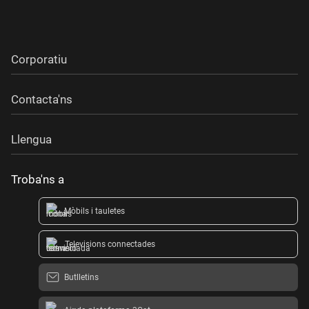
Corporatiu
Contacta'ns
Llengua
Troba'ns a
Mòbils i tauletes
Televisions connectades
Butlletins