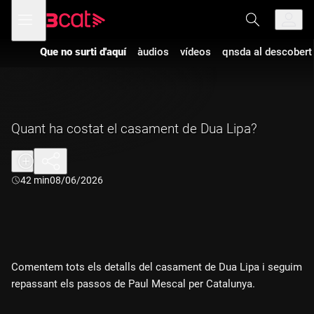
Anar
Anar
Obre
menú
a
al
de
la
contingut
navegació
navegació
Que no surti d'aquí
àudios
vídeos
qnsda al descobert
principal
Quant ha costat el casament de Dua Lipa?
Durada:
42 min
08/06/2026
Comentem tots els detalls del casament de Dua Lipa i seguim
repassant els passos de Paul Mescal per Catalunya.