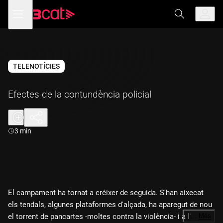
Anar
Anar
Obre
menú
a
al
de
la
contingut
navegació
navegació
principal
TELENOTÍCIES
Efectes de la contundència policial
Durada:
3 min
El campament ha tornat a créixer de seguida. S'han aixecat
els tendals, algunes plataformes d'alçada, ha aparegut de nou
el torrent de pancartes -moltes contra la violència- i a l'hort,
…
Més