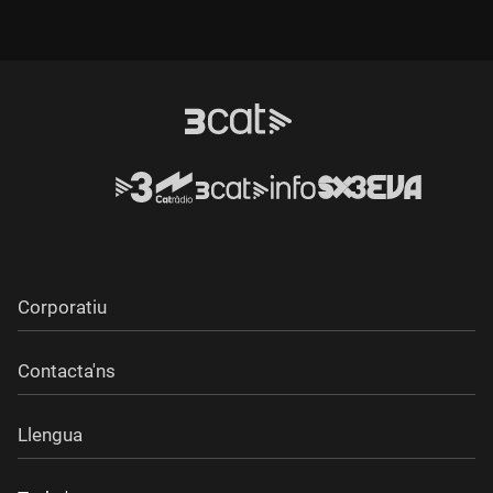
s'hi han plantat fins i tot dues porres.
Corporatiu
Contacta'ns
Llengua