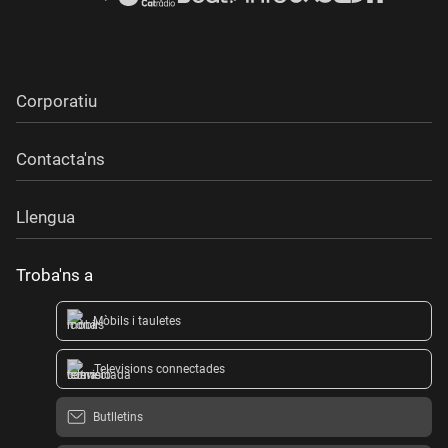
Corporatiu
Contacta'ns
Llengua
Troba'ns a
Mòbils i tauletes
Televisions connectades
Butlletins