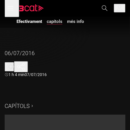
Anar
Anar
Obre
menú
a
al
de
la
contingut
navegació
navegació
Efectivament
capítols
més info
principal
06/07/2016
Durada:
1 h 4 min
07/07/2016
CAPÍTOLS