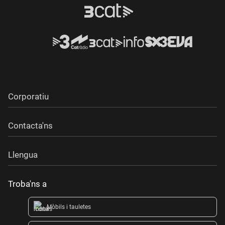
Corporatiu
Contacta'ns
Llengua
Troba'ns a
Mòbils i tauletes