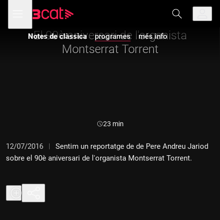
Anar
Anar
Obre
menú
Notes de clàssica
a
al
de
la
contingut
navegació
navegació
El 90è aniversari de l'organista
Notes de clàssica
programes
més info
principal
Montserrat Torrent
Durada:
23 min
12/07/2016
Sentim un reportatge de de Pere Andreu Jariod
sobre el 90è aniversari de l'organista Montserrat Torrent.