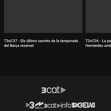
T3xC37 - Els últims secrets de la temporada
T3xC36 - La po
del Barça reservat
Hernández amb 
Durada:
Durada: