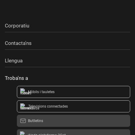
Corporatiu
Contacta'ns
Llengua
Troba'ns a
Mòbils i tauletes
Televisions connectades
Butlletins