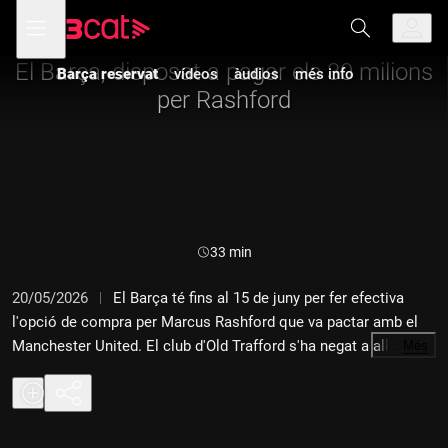
Anar
Anar
Obre
menú
a
al
de
la
contingut
navegació
navegació
El Barça, disposat a pagar els 30 milions
Barça reservat
vídeos
àudios
més info
principal
per Rashford
Durada:
33 min
20/05/2026
El Barça té fins al 15 de juny per fer efectiva
l'opció de compra per Marcus Rashford que va pactar amb el
Manchester United. El club d'Old Trafford s'ha negat a allargar
…
Més
la cessió una temporada més i, després que Hansi Flick hagi
demanat la continuïtat del davanter anglès, els blaugranes es
plantegen pagar els 30 milions i buscar fórmules perquè
l'impacte econòmic sigui assumible.