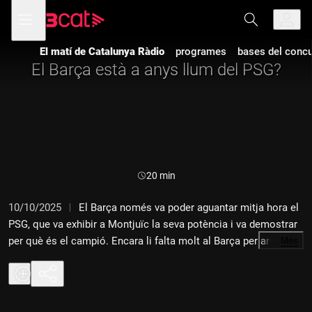
Anar
Anar
Obre
menú
a
al
de
la
contingut
navegació
navegació
El matí de Catalunya Ràdio
programes
bases del concur
principal
El Barça està a anys llum del PSG?
Durada:
20 min
10/10/2025
El Barça només va poder aguantar mitja hora el
PSG, que va exhibir a Montjuïc la seva potència i va demostrar
per què és el campió. Encara li falta molt al Barça per arribar a
…
Més
aquest nivell? En parlem a "L'àgora esportiva" amb Carme
Lluveras, Joel Díaz, Ramon Besa i Laia Tudel.