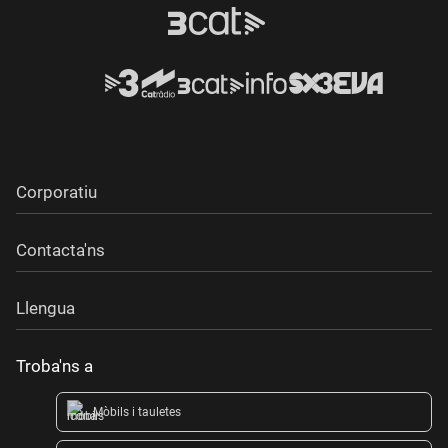
Corporatiu
Contacta'ns
Llengua
Troba'ns a
Mòbils i tauletes