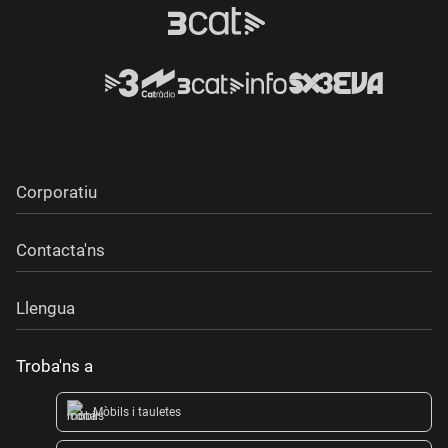
Corporatiu
Contacta'ns
Llengua
Troba'ns a
Mòbils i tauletes