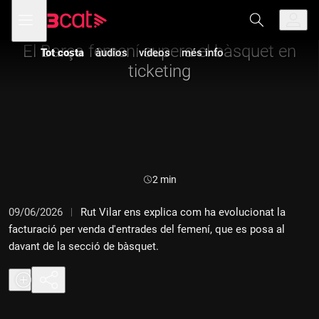
Anar
Anar
Obre
menú
a
al
de
la
contingut
navegació
navegació
El Barça femení supera el bàsquet en
Tot costa
àudios
vídeos
més info
principal
ticketing
Durada:
2 min
09/06/2026
Rut Vilar ens explica com ha evolucionat la
facturació per venda d'entrades del femení, que es posa al
davant de la secció de bàsquet.