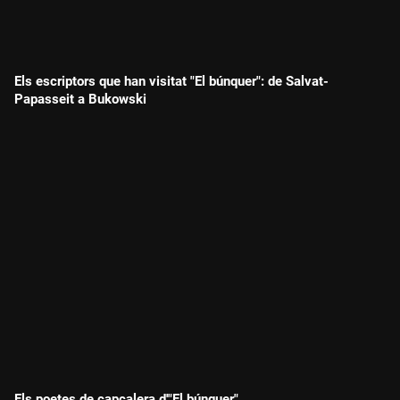
Els escriptors que han visitat "El búnquer": de Salvat-
Papasseit a Bukowski
Els poetes de capçalera d'"El búnquer"