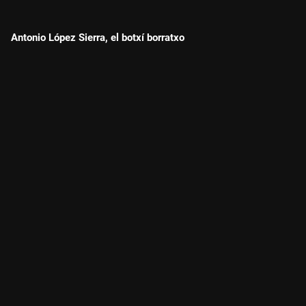
Antonio López Sierra, el botxí borratxo
El Circ dels Horrors d'"El búnquer"