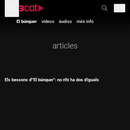
Anar
Anar
Obre
menú
a
al
de
la
contingut
navegació
navegació
El búnquer
vídeos
àudios
més info
principal
articles
Els bessons d'"El búnquer": no n'hi ha dos d'iguals