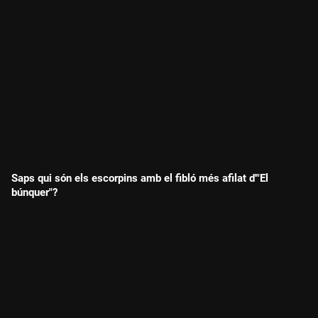
Saps qui són els escorpins amb el fibló més afilat d'"El
búnquer"?