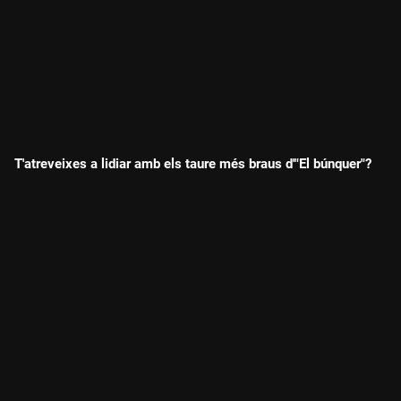
T'atreveixes a lidiar amb els taure més braus d'"El búnquer"?