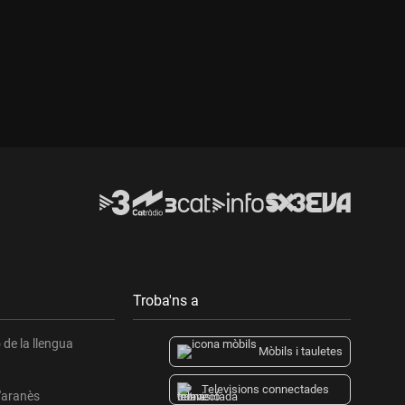
Troba'ns a
de la llengua
Mòbils i tauletes
Televisions connectades
l'aranès