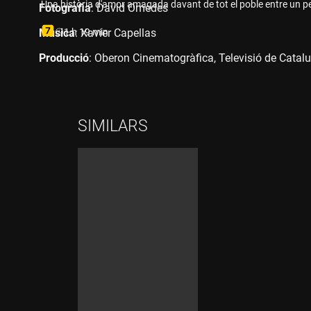
Una història d'amor amagada davant de tot el poble entre un p
Fotografia
: David Omedes
Durada:
Música
: Xavier Capellas
1 h 19 min
Producció
: Oberon Cinematogràfica, Televisió de Catalu
SIMILARS
Durada: