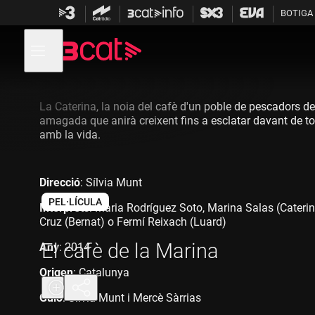
Anar
Anar
BOTIGA
a
al
la
contingut
Obre
navegació
menú
de
principal
navegació
La Caterina, la noia del cafè d'un poble de pescadors d
amagada que anirà creixent fins a esclatar davant de toth
amb la vida.
Direcció
: Sílvia Munt
PEL·LÍCULA
Intèrprets
: Maria Rodríguez Soto, Marina Salas (Caterina
Cruz (Bernat) o Fermí Reixach (Luard)
El cafè de la Marina
Any
: 2014
Origen
: Catalunya
Guió
: Sílvia Munt i Mercè Sàrrias