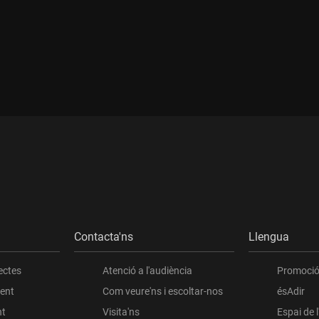
Contacta'ns
Llengua
ectes
Atenció a l'audiència
Promoció 
ient
Com veure'ns i escoltar-nos
ésAdir
nt
Visita'ns
Espai de 