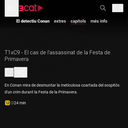
Anar
Anar
Obre
menú
a
al
de
la
contingut
navegació
navegació
El detectiu Conan
extres
capítols
més info
principal
T1xC9 - El cas de l'assassinat de la Festa de
Primavera
En Conan mira de desmuntar la meticulosa coartada del sospitós
d'un crim durant la Festa de la Primavera.
Durada:
24 min