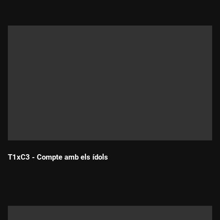
T1xC3 - Compte amb els ídols
Durada: