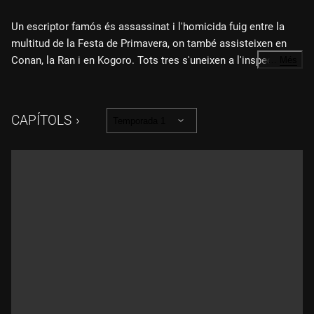
Un escriptor famós és assassinat i l'homicida fuig entre la
multitud de la Festa de Primavera, on també assisteixen en
Conan, la Ran i en Kogoro. Tots tres s'uneixen a l'inspector de
…
Més
policia Yokomizo. El sospitós té una coartada perfecta, però
en Conan, amb molt d'enginy, descobreix l'engany i resol el
cas. Gràcies al dard anestèsic i el llacet transformador de veu,
CAPÍTOLS
Temporada 1
en Kogoro rebrà els elogis de la policia.