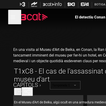
Anar
Anar
BOTIGA
a
al
la
contingut
Obre
navegació
menú
El detectiu Conan
de
principal
navegació
En una visita al Museu d'Art de Beika, en Conan, la Ran i
tancament imminent del museu per fer-hi un hotel, en Co
medieval i un objecte quotidià esdevenen claus per resol
T1xC8 - El cas de l'assassinat 
museu d'art
CAPÍTOLS
Temporada 1
En el Museu d'Art de Beika, algú ocult en una armadura mediev