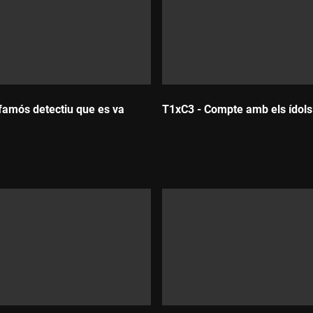
 famós detectiu que es va
T1xC3 - Compte amb els ídols
Durada:
: