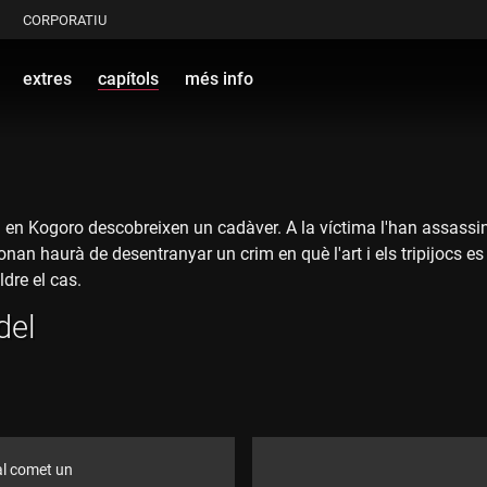
CORPORATIU
extres
capítols
més info
 en Kogoro descobreixen un cadàver. A la víctima l'han assassinat
nan haurà de desentranyar un crim en què l'art i els tripijocs 
dre el cas.
del
al comet un