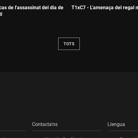
cas de l'assassinat del dia de
T1xC7 - L'amenaça del regal 
í
Durada:
:
TOTS
Contacta'ns
Llengua