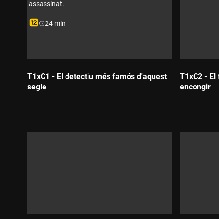
assassinat.
Durada:
24 min
T1xC1 - El detectiu més famós d'aquest
T1xC2 - El
segle
encongir
Durada:
Durada