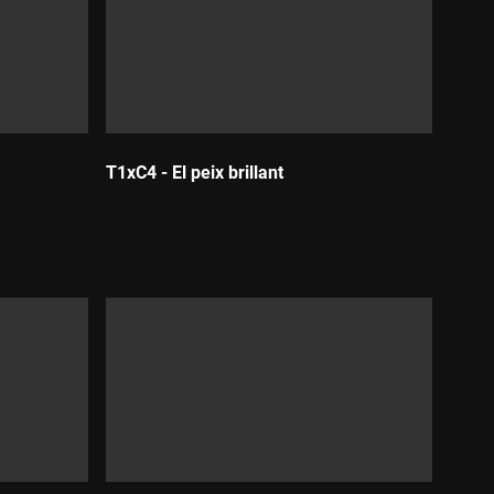
T1xC4 - El peix brillant
Durada: