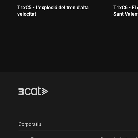
T1xC5 - L'explosió del tren d'alta
T1xC6 - El 
velocitat
Sant Valent
Durada:
Durada
Corporatiu