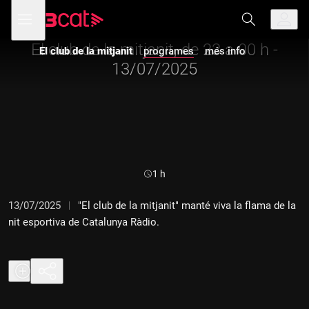
Anar
Anar
Obre
menú
El club de la mitjanit
a
al
de
la
contingut
navegació
navegació
El club de la mitjanit, de 23 a 00 h -
El club de la mitjanit
programes
més info
principal
13/07/2025
Durada:
1 h
13/07/2025
"El club de la mitjanit" manté viva la flama de la
nit esportiva de Catalunya Ràdio.