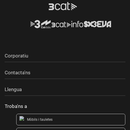
Corporatiu
Contacta'ns
Llengua
Troba'ns a
Mòbils i tauletes