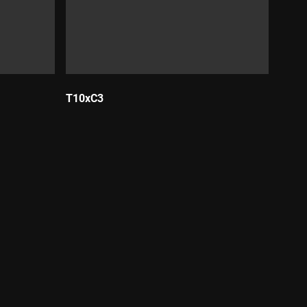
T10xC3
Durada: