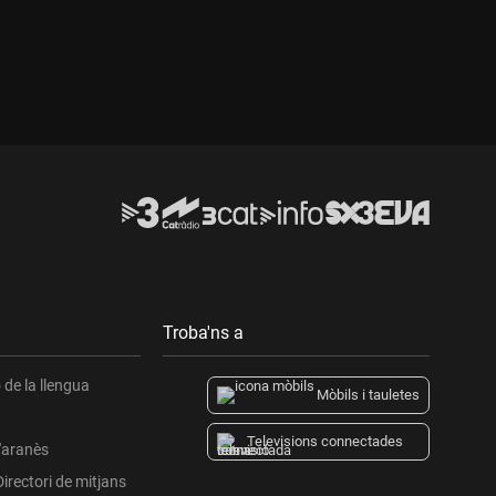
Troba'ns a
de la llengua
Mòbils i tauletes
Televisions connectades
l'aranès
Directori de mitjans