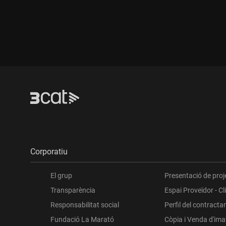
Durada:
Durada:
Corporatiu
El grup
Presentació de proj
Transparència
Espai Proveïdor - Cl
Responsabilitat social
Perfil del contracta
Fundació La Marató
Còpia i Venda d'im