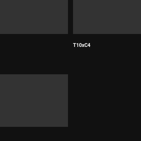
T10xC4
Durada: