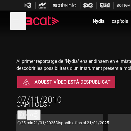
Anar
Anar
BOTIGA
a
al
la
contingut
Obre
navegació
menú
Nydia
capítols
de
principal
navegació
Al primer reportatge de "Nydia" ens endinsem en el miste
descobrir les possibilitats d'un instrument present a mol
AQUEST VÍDEO ESTÀ DESPUBLICAT
07/11/2010
CAPÍTOLS
Durada:
25 min
21/01/2025
Disponible fins al 21/01/2025