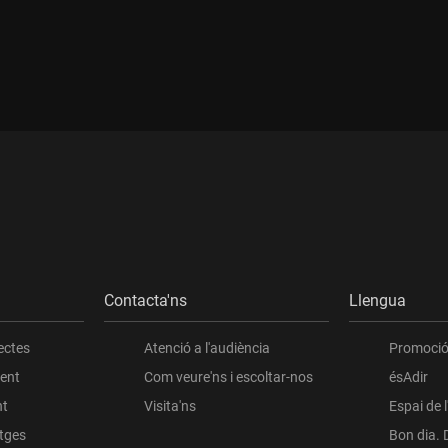
Contacta'ns
Llengua
ectes
Atenció a l'audiència
Promoció 
ient
Com veure'ns i escoltar-nos
ésAdir
nt
Visita'ns
Espai de 
atges
Bon dia. 