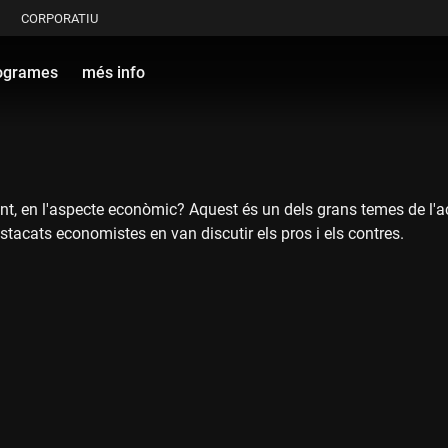
CORPORATIU
ogrames
més info
, en l'aspecte econòmic? Aquest és un dels grans temes de l'actu
tacats economistes en van discutir els pros i els contres.