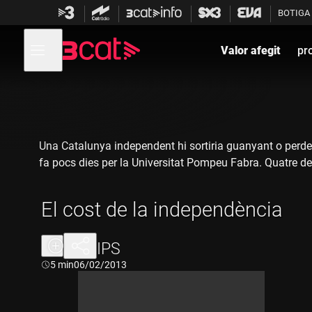
Anar
Anar
BOTIGA
a
al
la
contingut
Obre
navegació
menú
Valor afegit
pr
de
principal
navegació
Una Catalunya independent hi sortiria guanyant o perdent
fa pocs dies per la Universitat Pompeu Fabra. Quatre des
El cost de la independència
CLIPS
Durada:
5 min
06/02/2013