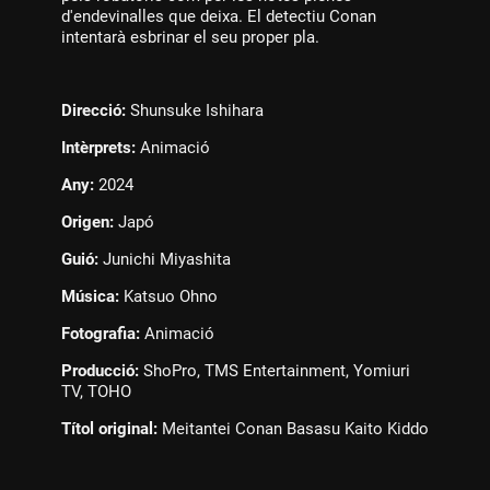
d'endevinalles que deixa. El detectiu Conan
intentarà esbrinar el seu proper pla.
Direcció:
Shunsuke Ishihara
Intèrprets:
Animació
Any:
2024
Origen:
Japó
Guió:
Junichi Miyashita
Música:
Katsuo Ohno
Fotografia:
Animació
Producció:
ShoPro, TMS Entertainment, Yomiuri
TV, TOHO
Títol original:
Meitantei Conan Basasu Kaito Kiddo