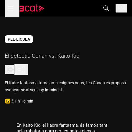
Anar
Anar
Obre
menú
a
al
de
la
contingut
navegació
navegació
principal
PEL·LÍCULA
El detectiu Conan vs. Kaito Kid
El lladre fantasma torna amb enigmes nous, i en Conan es proposa
avançar-se al seu cop imminent.
Durada:
1 h 16 min
En Kaito Kid, el lladre fantasma, és famós tant
pels robatoris com per les notes plenes