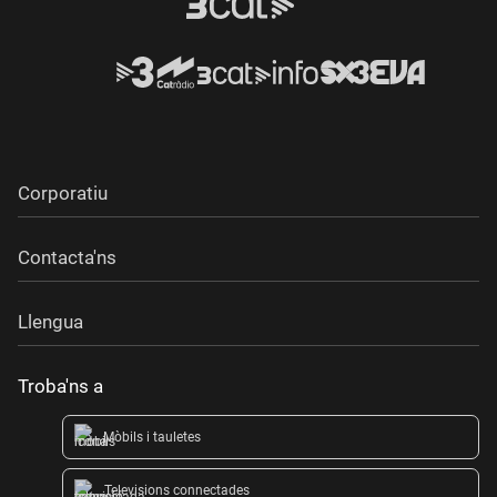
Corporatiu
Contacta'ns
Llengua
Troba'ns a
Mòbils i tauletes
Televisions connectades