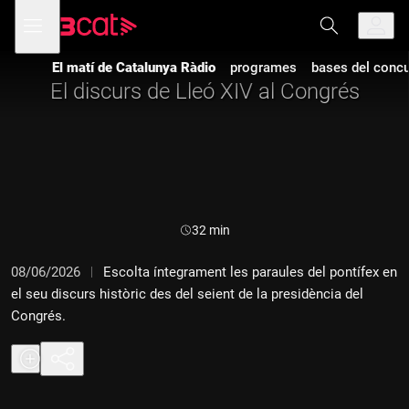
Anar
Anar
Obre
menú
a
al
de
la
contingut
navegació
navegació
El matí de Catalunya Ràdio
programes
bases del concur
principal
El discurs de Lleó XIV al Congrés
Durada:
32 min
08/06/2026
Escolta íntegrament les paraules del pontífex en
el seu discurs històric des del seient de la presidència del
Congrés.