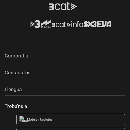
Corporatiu
Contacta'ns
Llengua
Troba'ns a
Mòbils i tauletes