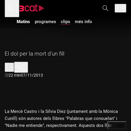
Anar
Anar
Obre
menú
a
al
de
la
contingut
navegació
navegació
Matins
programes
clips
més info
principal
El dol per la mort d'un fill
Durada:
22 min
07/11/2013
La Mercè Castro i la Sílvia Díez (juntament amb la Mònica
Cunill) són autores dels llibres "Palabras que consuelan" i
"Nadie me entiende", respectivament. Aquests dos llibres
…
Més