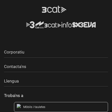
Corporatiu
Contacta'ns
Llengua
Troba'ns a
Mòbils i tauletes