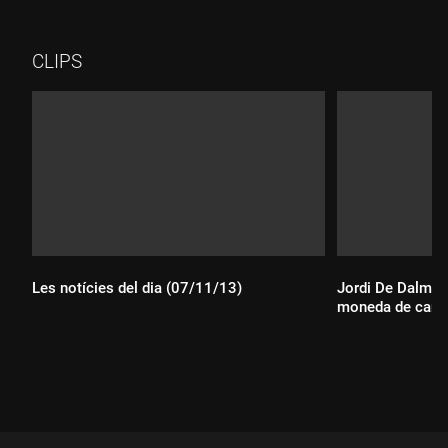
tenen una tema en comú: el dol per la mort d'un fill. Avui han
vingut a "Els matins" per presentar-nos els seus llibres i
parlar-nos sobre la seva experiència personal.
CLIPS
Les notícies del dia (07/11/13)
Jordi De Dalmas
moneda de canvi
Durada:
Durada: