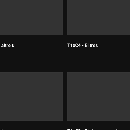
altre u
T1xC4 - El tres
Durada: