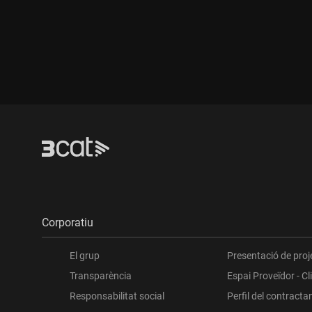
Durada:
Corporatiu
El grup
Presentació de proj
Transparència
Espai Proveïdor - Cl
Responsabilitat social
Perfil del contracta