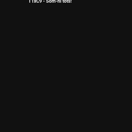
T1xC9 - Som-hi tots!
Durada: