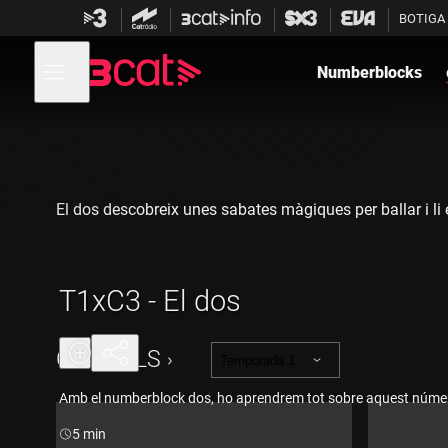
Anar
Anar
BOTIGA
a
al
la
contingut
Obre
navegació
menú
Numberblocks
de
principal
navegació
El dos descobreix unes sabates màgiques per ballar i li 
T1xC3 - El dos
CAPÍTOLS
Temporada 1
Amb el numberblock dos, ho aprendrem tot sobre aquest núme
Durada:
5 min