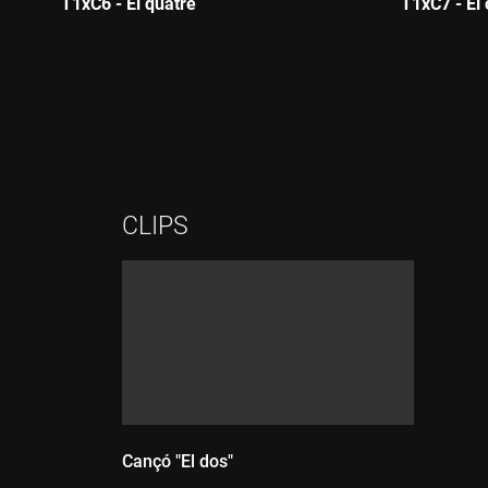
T1xC6 - El quatre
T1xC7 - El 
Durada:
Durada:
CLIPS
Cançó "El dos"