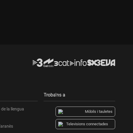
Troba'ns a
de la llengua
Mòbils i tauletes
Televisions connectades
l'aranès