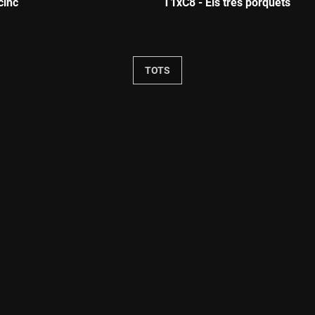
cinc
T1xC8 - Els tres porquets
Durada:
TOTS