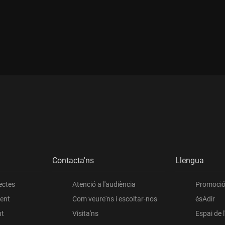
Contacta'ns
Llengua
ectes
Atenció a l'audiència
Promoció 
ient
Com veure'ns i escoltar-nos
ésAdir
nt
Visita'ns
Espai de 