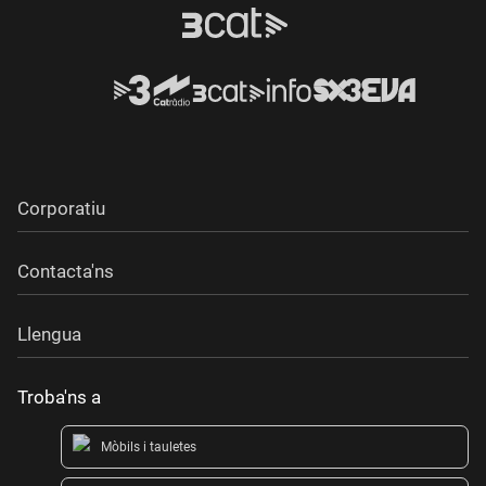
Corporatiu
Contacta'ns
Llengua
Troba'ns a
Mòbils i tauletes