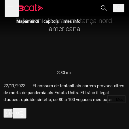
Anar
Anar
Obre
menú
a
al
de
la
contingut
navegació
navegació
El fentanil: la gran matança nord-
Mapamundi
capítols
més info
principal
americana
Durada:
30 min
22/11/2023
El consum de fentanil als carrers provoca xifres
de morts de pandèmia als Estats Units. El tràfic il·legal
d'aquest opioide sintètic, de 80 a 100 vegades més potent que
…
Més
la morfina, és el millor negoci dels càrtels mexicans. Als
Estats Units no hi ha atenció mèdica pública i això dificulta
encara més la prevenció per abaixar la demanda de fentanil.
Estem preparats a Catalunya per evitar una crisi semblant?