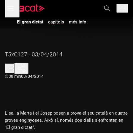
Anar
Anar
Obre
menú
a
al
de
la
contingut
navegació
navegació
El gran dictat
capítols
més info
principal
T5xC127 - 03/04/2014
Durada:
38 min
03/04/2014
L'Isa, la Marta i el Josep posen a prova el seu català en quatre
proves enginyoses. Això sí, només dos d'ells s'enfronten en
"El gran dictat".