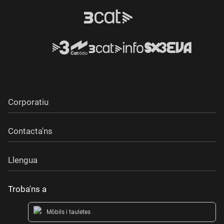
Corporatiu
Contacta'ns
Llengua
Troba'ns a
Mòbils i tauletes