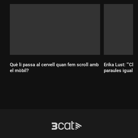
Què li passa al cervell quan fem scroll amb
Erika Lust: "'Clít
el mòbil?
paraules iguals q
Durada:
Durada: