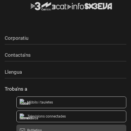
Corporatiu
Contacta'ns
Llengua
Troba'ns a
Mòbils i tauletes
Televisions connectades
Butlletins