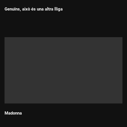
Genuïns, això és una altra lliga
Durada:
Madonna
Durada: