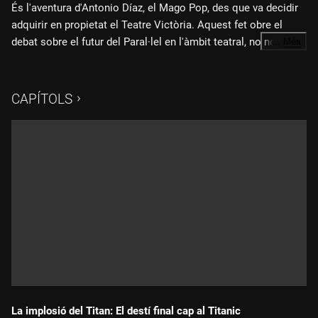
És l'aventura d'Antonio Díaz, el Mago Pop, des que va decidir
adquirir en propietat el Teatre Victòria. Aquest fet obre el
debat sobre el futur del Paral·lel en l'àmbit teatral, no només a
…
Més
Barcelona sinó a nivell europeu i mundial.
El juliol del 2019, Antonio Díaz, el Mago Pop, era notícia
perquè es va convertir en el nou propietari del Teatre
CAPÍTOLS
Victòria de Barcelona. En aquell moment, l'il·lusionista era
una gran estrella internacional de la màgia. Nascut a Badia del
Vallès, va estudiar a l'Institut del Teatre, va ser guardonat amb
el Premi Nacional de Màgia i havia aconseguit un èxit sense
precedents amb els seus espectacles "La gran ilusión" i "Nada
es imposible". La revista Forbes el reconeixia com
"l'il·lusionista europeu més taquiller del món" i la seva màgia
arribava a més de 150 països amb el seu programa de
televisió "El Mago Pop", de Discovery Max. Personatges com
Antonio Banderas, Penélope Cruz, Javier Bardem, Victoria
Beckham, Arnold Schwarzenegger i Stephen Hawking havien
quedat fascinats amb l'il·lusionista.
La implosió del Titan: El destí final cap al Titanic