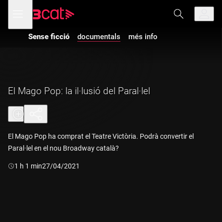
Anar
Anar
Obre
menú
a
al
de
la
contingut
navegació
navegació
Sense ficció
documentals
més info
principal
El Mago Pop: la il·lusió del Paral·lel
El Mago Pop ha comprat el Teatre Victòria. Podrà convertir el
Paral·lel en el nou Broadway català?
Durada:
1 h 1 min
27/04/2021