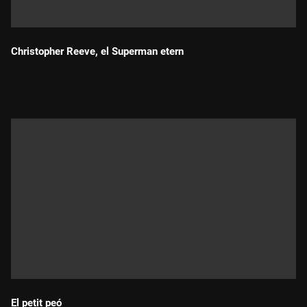
Christopher Reeve, el Superman etern
Durada:
El petit peó