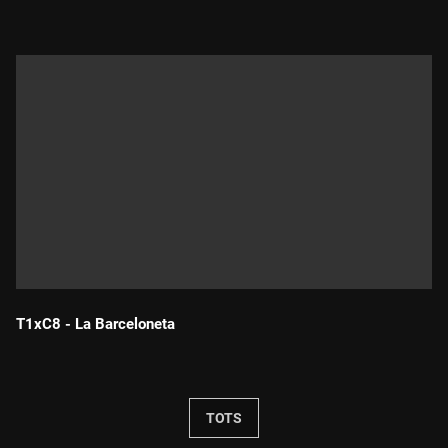
T1xC8 - La Barceloneta
Durada:
TOTS