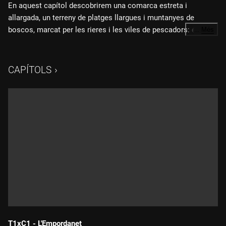
En aquest capítol descobrirem una comarca estreta i
allargada, un terreny de platges llargues i muntanyes de
boscos, marcat per les rieres i les viles de pescadors: és el
…
Més
Maresme.
CAPÍTOLS
T1xC1 - L'Empordanet