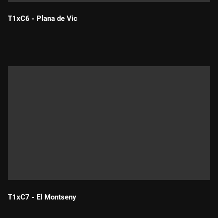
T1xC6 - Plana de Vic
Durada:
T1xC7 - El Montseny
Durada: