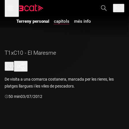
Anar
Anar
Obre
menú
a
al
de
la
contingut
navegació
navegació
Terreny personal
capítols
més info
principal
T1xC10 - El Maresme
De visita a una comarca costanera, marcada per les rieres, les
platges llargues i les viles de pescadors.
Durada:
50 min
03/07/2012