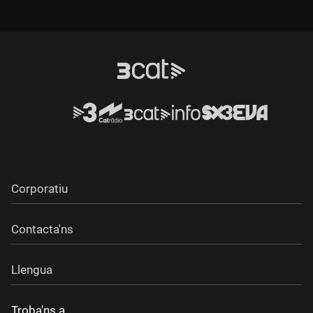
Corporatiu
Contacta'ns
Llengua
Troba'ns a