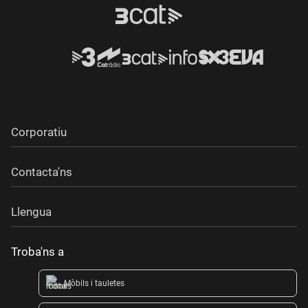
Corporatiu
Contacta'ns
Llengua
Troba'ns a
Mòbils i tauletes