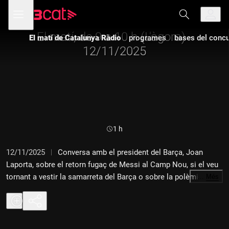
Anar
Anar
Obre
menú
a
al
de
la
contingut
navegació
navegació
El matí, de 9 a 10 h (L'àgora) -
El matí de Catalunya Ràdio
programes
bases del concur
principal
12/11/2025
Durada:
1 h
12/11/2025
Conversa amb el president del Barça, Joan
Laporta, sobre el retorn fugaç de Messi al Camp Nou, si el veu
tornant a vestir la samarreta del Barça o sobre la polèmica
…
Més
amb la federació arran de Lamine Yamal.