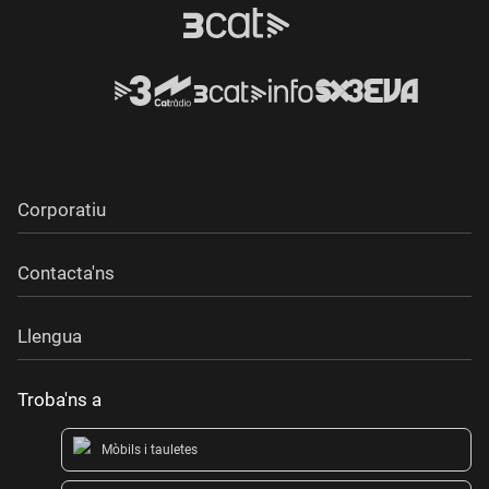
Corporatiu
Contacta'ns
Llengua
Troba'ns a
Mòbils i tauletes