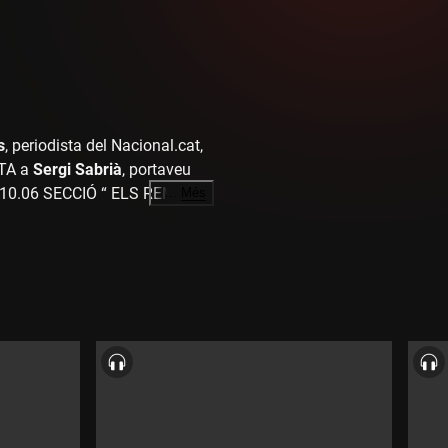
s
, periodista del Nacional.cat,
STA a
Sergi
Sabrià
, portaveu
a 10.06 SECCIÓ “ ELS REMEIS
…
Més
.40 SECCIÓ “ ALTA SOCIETAT”
 TEVA VIDA “ amb
David
evistes als
alcaldes
 Cervera 12.05 PRESENTACIÓ