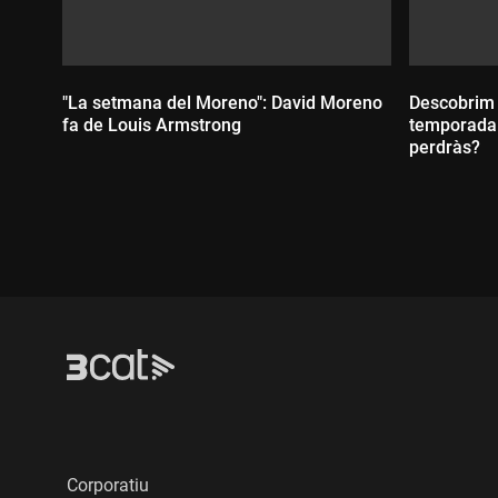
"La setmana del Moreno": David Moreno
Descobrim t
fa de Louis Armstrong
temporada 
perdràs?
Durada:
Durada
Corporatiu