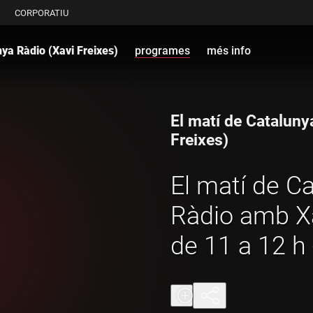
CORPORATIU
nya Ràdio (Xavi Freixes)
programes
més info
El matí de Cataluny
Freixes)
El matí de C
Ràdio amb Xa
de 11 a 12 h