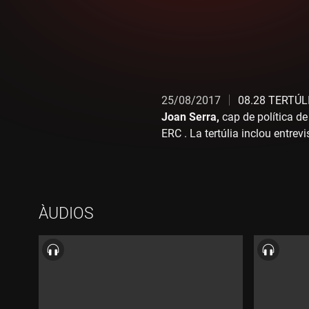
25/08/2017
08.28 TERTÚ
Joan Serra,
cap de política de
ERC . La tertúlia inclou entrev
D’EN RAMI “ amb
Albert Rami
amb
Marc Giró
11.06 SECCIÓ
Moreno
11.35 SECCIÓ AGENDA
d'Alcarràs, Alpicat i Manresa
.
ÀUDIOS
TEMPORADA 2017-2018 DE 