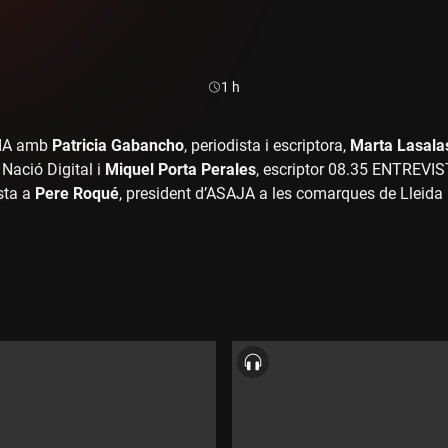
Durada:
1 h
LIA amb
Patricia Gabancho
, periodista i escriptora,
Marta Lasala
 Nació Digital i
Miquel Porta Perales
, escriptor 08.35 ENTREVI
ista a
Pere Roqué
, president d’ASAJA a les comarques de Lleid
, naturista. TEMA : Solucions naturals contra el mal de cap 10
 “ LA MILLOR MÚSICA DE TOTS ELS TEMPS + LA CANÇO DE LA
 CAP DE SETMANA amb Jaume Borja. La secció inclou les entr
 També entrevistem a
Marc Llorens
, regidor de l’Aquelarre de
CATALUNYA RÀDIO