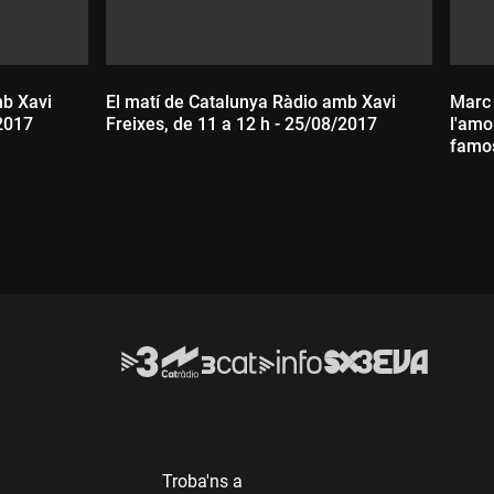
mb Xavi
El matí de Catalunya Ràdio amb Xavi
Marc 
/2017
Freixes, de 11 a 12 h - 25/08/2017
l'amo
famo
Durada:
D
Troba'ns a