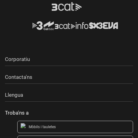
Corporatiu
Contacta'ns
Llengua
Troba'ns a
Mòbils i tauletes