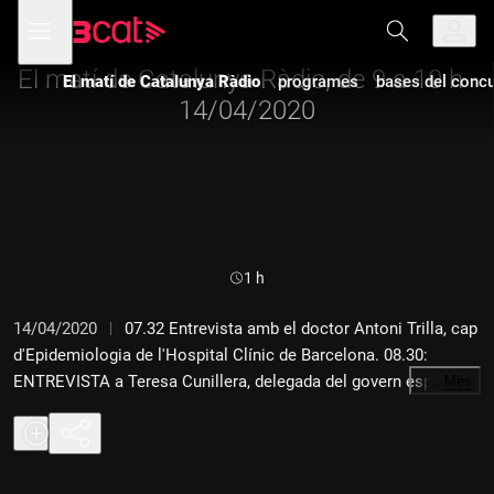
Anar
Anar
Obre
menú
a
al
de
la
contingut
navegació
navegació
El matí de Catalunya Ràdio, de 9 a 10 h -
El matí de Catalunya Ràdio
programes
bases del concur
principal
14/04/2020
Durada:
1 h
14/04/2020
07.32 Entrevista amb el doctor Antoni Trilla, cap
d'Epidemiologia de l'Hospital Clínic de Barcelona. 08.30:
ENTREVISTA a Teresa Cunillera, delegada del govern espanyol.
…
Més
09.00: TAULA: Avaluació de la crisi sanitària amb Marina Geli,
metgessa internista i de malalties infeccioses i exconsellera
de Salut; Bonaventura Clotet, cap de Malalties Infeccioses de
l'Hospital Germans Trias i Pujol, de Badalona; Roser Fernández,