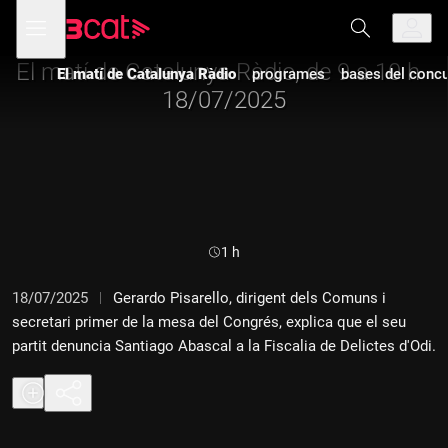
Anar
Anar
Obre
menú
a
al
de
la
contingut
navegació
navegació
El matí de Catalunya Ràdio, de 9 a 10 h -
El matí de Catalunya Ràdio
programes
bases del concur
principal
18/07/2025
Durada:
1 h
18/07/2025
Gerardo Pisarello, dirigent dels Comuns i
secretari primer de la mesa del Congrés, explica que el seu
partit denuncia Santiago Abascal a la Fiscalia de Delictes d'Odi.