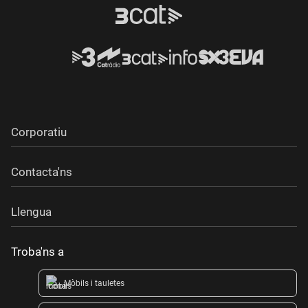
Corporatiu
Contacta'ns
Llengua
Troba'ns a
Mòbils i tauletes