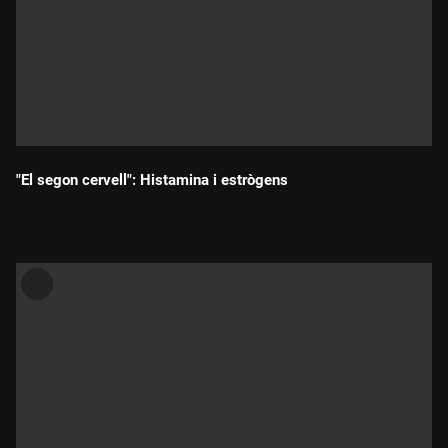
"El segon cervell": Histamina i estrògens
Durada: