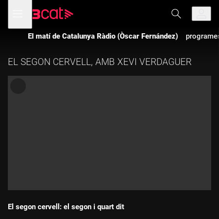
Anar
Anar
Obre
menú
a
al
de
la
contingut
navegació
navegació
El matí de Catalunya Ràdio (Òscar Fernández)
programe
principal
EL SEGON CERVELL, AMB XEVI VERDAGUER
El segon cervell: el segon i quart dit