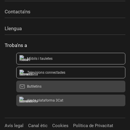
Contacta'ns
Llengua
Troba'ns a
Mòbils i tauletes
Televisions connectades
Butlletins
Ajuda plataforma 3Cat
Avís legal
Canal ètic
Cookies
Política de Privacitat