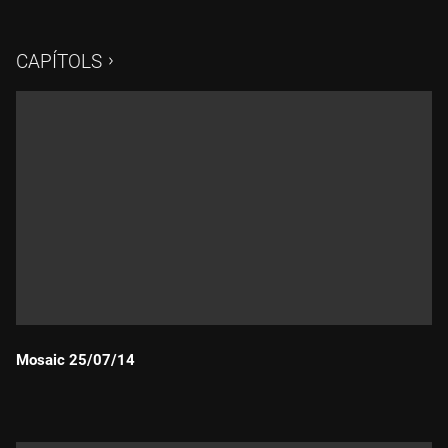
endèmica d'aquest massís.
CAPÍTOLS
Mosaic 25/07/14
Durada: