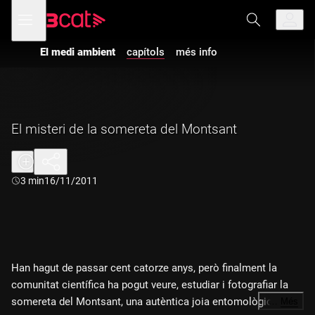
Anar
Anar
Obre
menú
a
al
de
la
contingut
navegació
navegació
El medi ambient
capítols
més info
principal
El misteri de la somereta del Montsant
Durada:
3 min
16/11/2011
Han hagut de passar cent catorze anys, però finalment la
comunitat científica ha pogut veure, estudiar i fotografiar la
somereta del Montsant, una autèntica joia entomològica
…
Més