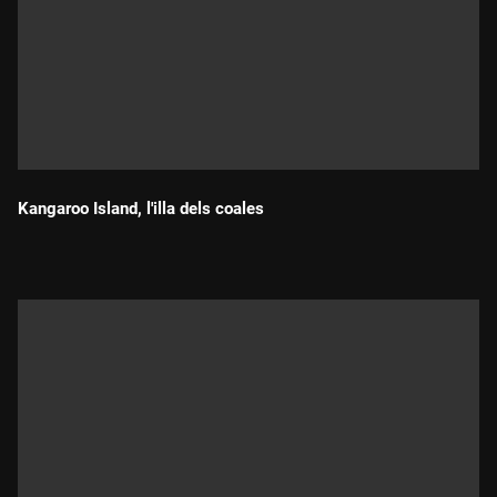
Kangaroo Island, l'illa dels coales
Durada: