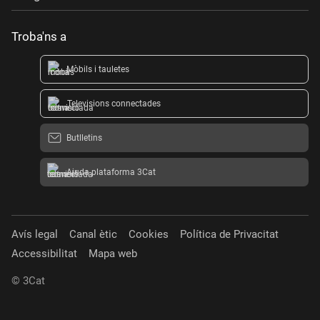
Troba'ns a
Mòbils i tauletes
Televisions connectades
Butlletins
Ajuda plataforma 3Cat
Avís legal
Canal ètic
Cookies
Política de Privacitat
Accessibilitat
Mapa web
© 3Cat