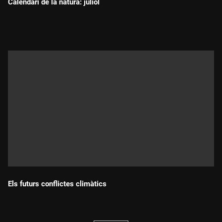
Calendari de la natura: juliol
Durada:
Els futurs conflictes climàtics
Durada: