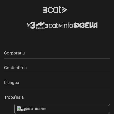
Corporatiu
Contacta'ns
Llengua
Troba'ns a
Mòbils i tauletes