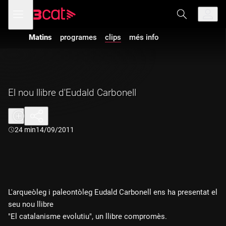
Anar
Anar
Obre
menú
a
al
de
la
contingut
navegació
navegació
Matins
programes
clips
més info
principal
El nou llibre d'Eudald Carbonell
Durada:
24 min
14/09/2011
L'arqueòleg i paleontòleg Eudald Carbonell ens ha presentat el
seu nou llibre
"El catalanisme evolutiu", un llibre compromès.