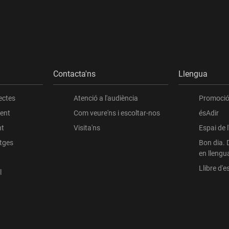
Contacta'ns
Llengua
ectes
Atenció a l'audiència
Promoció 
ient
Com veure'ns i escoltar-nos
ésAdir
nt
Visita'ns
Espai de 
atges
Bon dia. 
en llengu
Llibre d'es
l