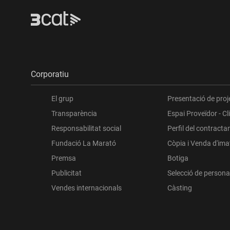
Corporatiu
El grup
Presentació de proj
Transparència
Espai Proveïdor - Cl
Responsabilitat social
Perfil del contracta
Fundació La Marató
Còpia i Venda d'im
Premsa
Botiga
Publicitat
Selecció de persona
Vendes internacionals
Càsting