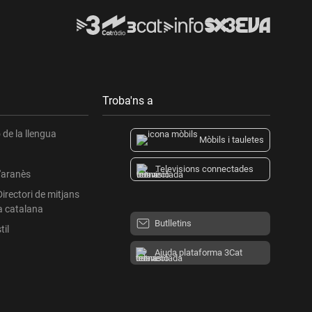
Troba'ns a
de la llengua
Mòbils i tauletes
Televisions connectades
l'aranès
Directori de mitjans
a catalana
Butlletins
til
Ajuda plataforma 3Cat